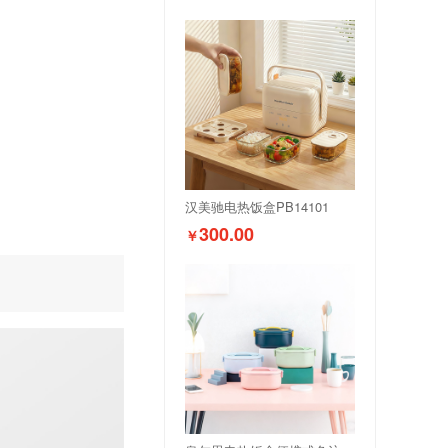
汉美驰电热饭盒PB14101
300.00
￥