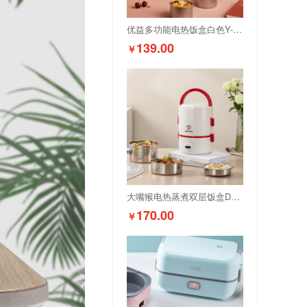
优益多功能电热饭盒白色Y-FH13A
139.00
￥
大嘴猴电热蒸煮双层饭盒DZH-Z1001-A
170.00
￥