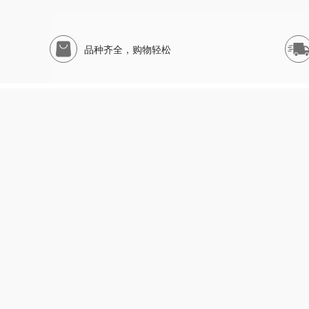
品种齐全，购物轻松
帮助中心
畅
关于我们
精
联系我们
商
礼品咨询
数
CopyRight@ w