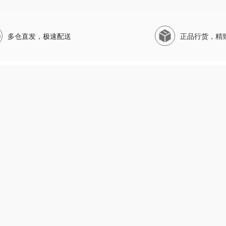
多仓直发，极速配送
正品行货，精
销礼品
热门分类
关注小程
选好物
生活电器
务礼品
家纺礼品
码产品
杯壶水具
亮照(电子营业执照)
ww.huiheo.com All Right Reserved 版权所有：辉合礼品（上海）有限公司 备案号：
沪I
地址：上海市闵行区莘庄镇外环路352号D幢302室