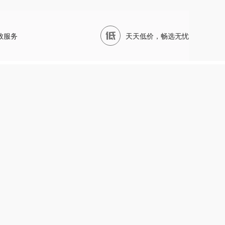
致服务
天天低价，畅选无忧
序商城
7X24小时客服热线
15921795047
CP备14025123号-1